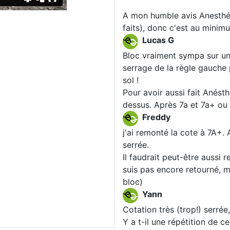
A mon humble avis Anesthési
faits), donc c'est au minim
Lucas G
Bloc vraiment sympa sur un 
serrage de la règle gauche p
sol !
Pour avoir aussi fait Anést
dessus. Après 7a et 7a+ ou 7
Freddy
j'ai remonté la cote à 7A+.
serrée.
Il faudrait peut-être aussi r
suis pas encore retourné, m
bloc)
Yann
Cotation très (trop!) serrée
Y a t-il une répétition de c