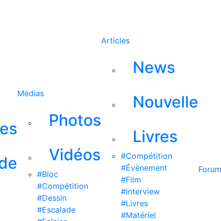
Rechercher
Articles
News
Médias
Nouvelle
Photos
ses
Livres
Vidéos
#Compétition
 de
#Évènement
Foru
#Bloc
#Film
#Compétition
#Interview
#Dessin
#Livres
#Escalade
#Matériel