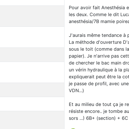
Pour avoir fait Anesthésia 
les deux. Comme le dit Lu
anesthésia/7B mamie poireau 
J'aurais même tendance à 
La méthode d'ouverture D'a
sous le toit (comme dans l
papier). Je n'arrive pas ce
de chercher le bac main dro
un vérin hydraulique à la p
expliquerait peut être la c
je passe de profil, avec une
VDN...)
Et au milieu de tout ça je 
résiste encore.. je tombe a
sors ...) 6B+ (section) + 6