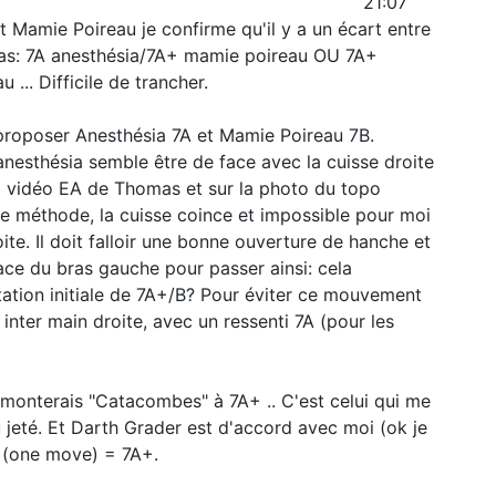
21:07
et Mamie Poireau je confirme qu'il y a un écart entre
cas: 7A anesthésia/7A+ mamie poireau OU 7A+
... Difficile de trancher.
proposer Anesthésia 7A et Mamie Poireau 7B.
nesthésia semble être de face avec la cuisse droite
a vidéo EA de Thomas et sur la photo du topo
tte méthode, la cuisse coince et impossible pour moi
ite. Il doit falloir une bonne ouverture de hanche et
lace du bras gauche pour passer ainsi: cela
otation initiale de 7A+/B? Pour éviter ce mouvement
 inter main droite, avec un ressenti 7A (pour les
remonterais "Catacombes" à 7A+ .. C'est celui qui me
u jeté. Et Darth Grader est d'accord avec moi (ok je
C (one move) = 7A+.