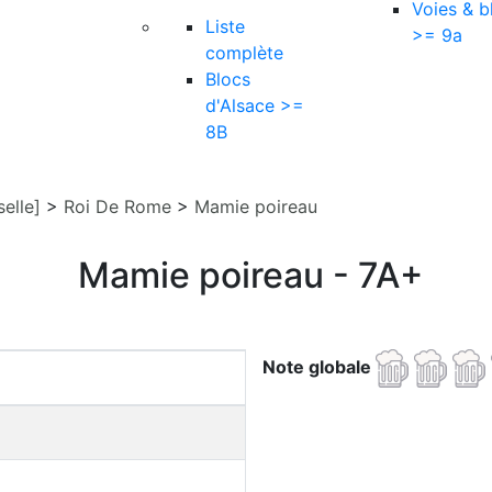
Voies & b
Liste
>= 9a
complète
Blocs
d'Alsace >=
8B
elle]
>
Roi De Rome
>
Mamie poireau
Mamie poireau - 7A+
Note globale