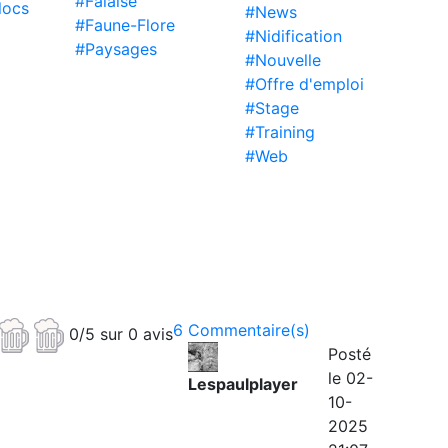
#Falaise
locs
#News
#Faune-Flore
#Nidification
#Paysages
#Nouvelle
#Offre d'emploi
#Stage
#Training
#Web
6 Commentaire(s)
0/5 sur 0 avis
Posté
le 02-
Lespaulplayer
10-
2025