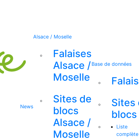
Alsace / Moselle
Falaises
Alsace /
Base de données
Moselle
Falai
Sites de
Sites
News
blocs
blocs
Alsace /
Liste
Moselle
complète