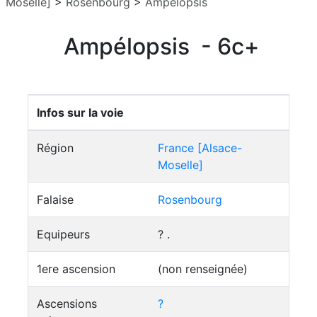
Moselle]
>
Rosenbourg
>
Ampélopsis
Ampélopsis - 6c+
Infos sur la voie
Région
France [Alsace-
Moselle]
Falaise
Rosenbourg
Equipeurs
? .
1ere ascension
(non renseignée)
Ascensions
?