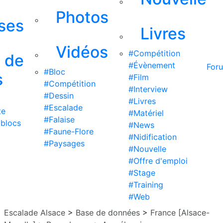
Photos
ises
Livres
Vidéos
#Compétition
s de
#Évènement
For
#Bloc
s
#Film
#Compétition
#Interview
#Dessin
#Livres
#Escalade
te
#Matériel
#Falaise
 blocs
#News
#Faune-Flore
#Nidification
#Paysages
#Nouvelle
#Offre d'emploi
#Stage
#Training
#Web
Escalade Alsace
>
Base de données
>
France [Alsace-