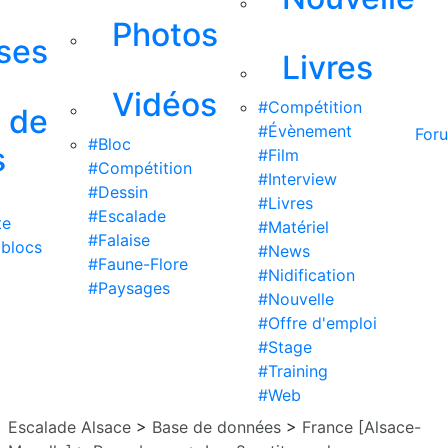
Photos
ises
Livres
Vidéos
#Compétition
s de
#Évènement
For
#Bloc
s
#Film
#Compétition
#Interview
#Dessin
#Livres
#Escalade
te
#Matériel
#Falaise
 blocs
#News
#Faune-Flore
#Nidification
#Paysages
#Nouvelle
#Offre d'emploi
#Stage
#Training
#Web
Escalade Alsace
>
Base de données
>
France [Alsace-