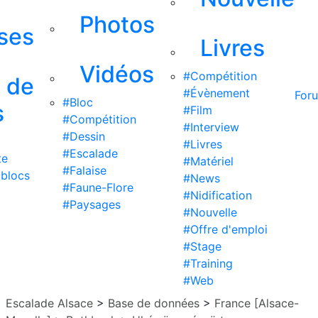
Photos
ises
Livres
Vidéos
#Compétition
s de
#Évènement
For
#Bloc
s
#Film
#Compétition
#Interview
#Dessin
#Livres
#Escalade
te
#Matériel
#Falaise
 blocs
#News
#Faune-Flore
#Nidification
#Paysages
#Nouvelle
#Offre d'emploi
#Stage
#Training
#Web
Escalade Alsace
>
Base de données
>
France [Alsace-