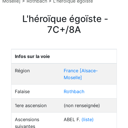
Moselle]
>
Rothbach
>
L'héroïque égoïste
L'héroïque égoïste -
7C+/8A
Infos sur la voie
Région
France [Alsace-
Moselle]
Falaise
Rothbach
1ere ascension
(non renseignée)
Ascensions
ABEL F.
(liste)
suivantes