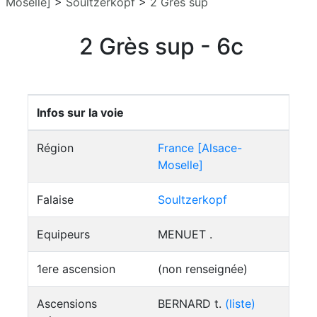
Moselle]
>
Soultzerkopf
>
2 Grès sup
2 Grès sup - 6c
Infos sur la voie
Région
France [Alsace-
Moselle]
Falaise
Soultzerkopf
Equipeurs
MENUET .
1ere ascension
(non renseignée)
Ascensions
BERNARD t.
(liste)