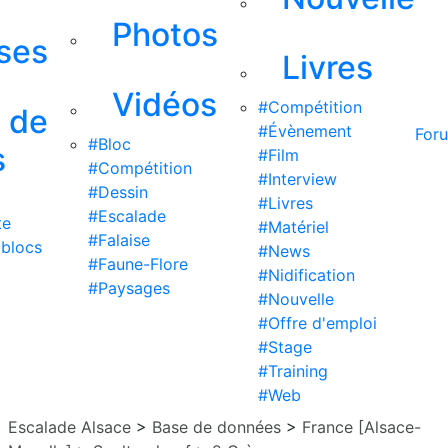
Photos
ises
Livres
Vidéos
#Compétition
s de
#Évènement
For
#Bloc
s
#Film
#Compétition
#Interview
#Dessin
#Livres
#Escalade
te
#Matériel
#Falaise
 blocs
#News
#Faune-Flore
#Nidification
#Paysages
#Nouvelle
#Offre d'emploi
#Stage
#Training
#Web
Escalade Alsace
>
Base de données
>
France [Alsace-