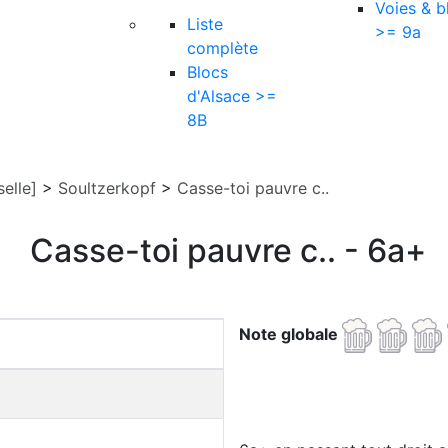
Voies & b
Liste
>= 9a
complète
Blocs
d'Alsace >=
8B
elle]
>
Soultzerkopf
>
Casse-toi pauvre c..
Casse-toi pauvre c.. - 6a+
Note globale