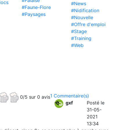
#Falaise
locs
#News
#Faune-Flore
#Nidification
#Paysages
#Nouvelle
#Offre d'emploi
#Stage
#Training
#Web
1 Commentaire(s)
0/5 sur 0 avis
gxf
Posté le
31-05-
2021
13:34