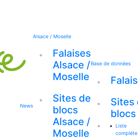
Alsace / Moselle
Falaises
Alsace /
Base de données
Moselle
Falai
Sites de
Sites
News
blocs
blocs
Alsace /
Liste
Moselle
complète