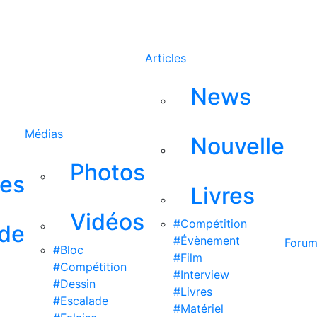
Rechercher
Articles
News
Médias
Nouvelle
Photos
ses
Livres
Vidéos
#Compétition
 de
#Évènement
Foru
#Bloc
#Film
#Compétition
#Interview
#Dessin
#Livres
#Escalade
#Matériel