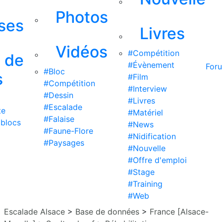
Photos
ises
Livres
Vidéos
#Compétition
s de
#Évènement
For
#Bloc
s
#Film
#Compétition
#Interview
#Dessin
#Livres
#Escalade
te
#Matériel
#Falaise
 blocs
#News
#Faune-Flore
#Nidification
#Paysages
#Nouvelle
#Offre d'emploi
#Stage
#Training
#Web
Escalade Alsace
>
Base de données
>
France [Alsace-