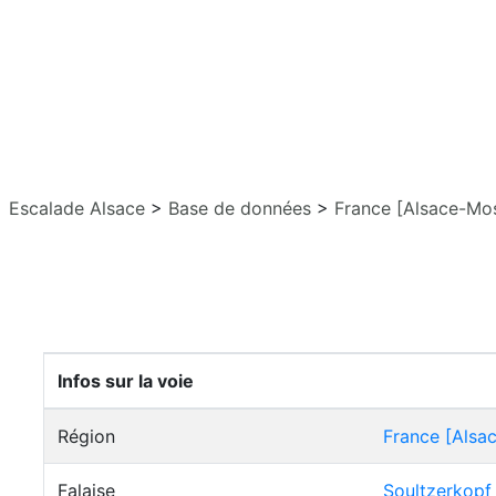
Escalade Alsace
>
Base de données
>
France [Alsace-Mos
Infos sur la voie
Région
France [Alsa
Falaise
Soultzerkopf