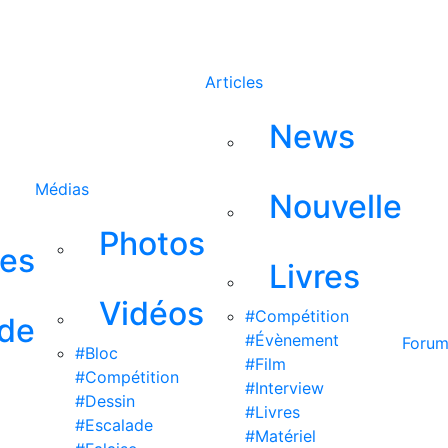
Rechercher
Articles
News
Médias
Nouvelle
Photos
ses
Livres
Vidéos
#Compétition
 de
#Évènement
Foru
#Bloc
#Film
#Compétition
#Interview
#Dessin
#Livres
#Escalade
#Matériel