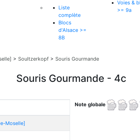
Voies & b
Liste
>= 9a
complète
Blocs
d'Alsace >=
8B
elle]
>
Soultzerkopf
>
Souris Gourmande
Souris Gourmande - 4c
Note globale
ce-Moselle]