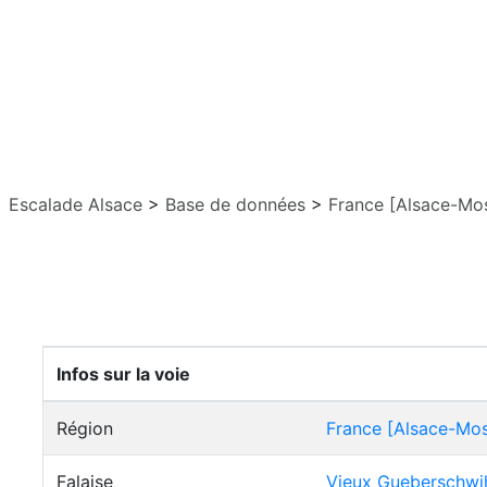
Escalade Alsace
>
Base de données
>
France [Alsace-Mos
Infos sur la voie
Région
France [Alsace-Mos
Falaise
Vieux Gueberschwi