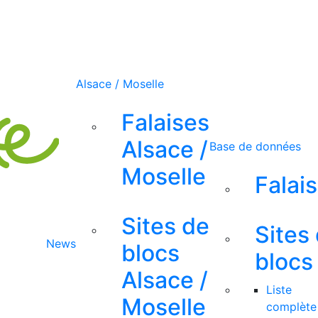
Alsace / Moselle
Falaises
Alsace /
Base de données
Moselle
Falai
Sites de
Sites
News
blocs
blocs
Alsace /
Liste
Moselle
complète