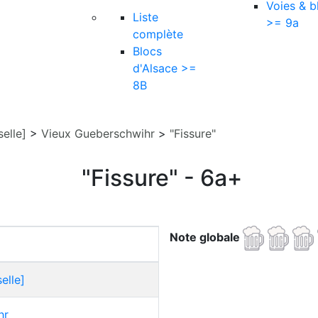
Voies & b
Liste
>= 9a
complète
Blocs
d'Alsace >=
8B
elle]
>
Vieux Gueberschwihr
>
"Fissure"
"Fissure" - 6a+
Note globale
elle]
hr