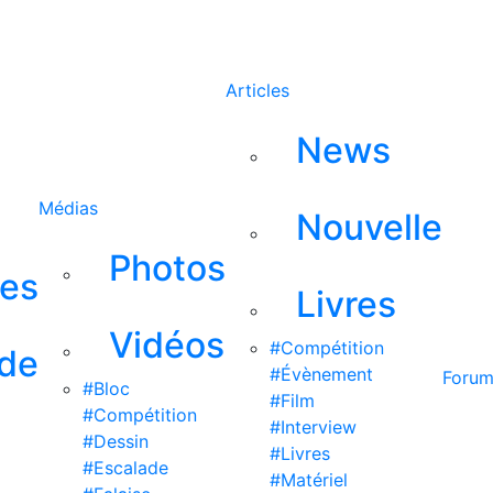
Rechercher
Articles
News
Médias
Nouvelle
Photos
ses
Livres
Vidéos
#Compétition
 de
#Évènement
Foru
#Bloc
#Film
#Compétition
#Interview
#Dessin
#Livres
#Escalade
#Matériel