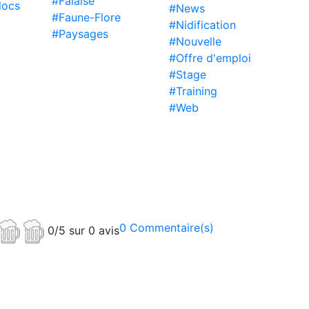
#Falaise
locs
#News
#Faune-Flore
#Nidification
#Paysages
#Nouvelle
#Offre d'emploi
#Stage
#Training
#Web
0 Commentaire(s)
0/5 sur 0 avis