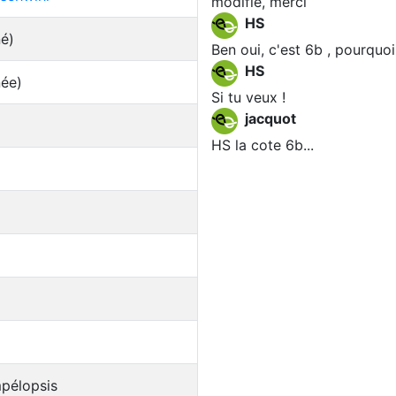
modifié, merci
HS
né)
Ben oui, c'est 6b , pourquoi
HS
née)
Si tu veux !
jacquot
HS la cote 6b...
mpélopsis