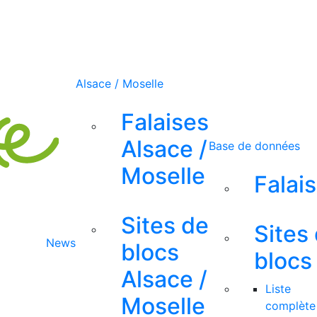
Alsace / Moselle
Falaises
Alsace /
Base de données
Moselle
Falai
Sites de
Sites
News
blocs
blocs
Alsace /
Liste
Moselle
complète