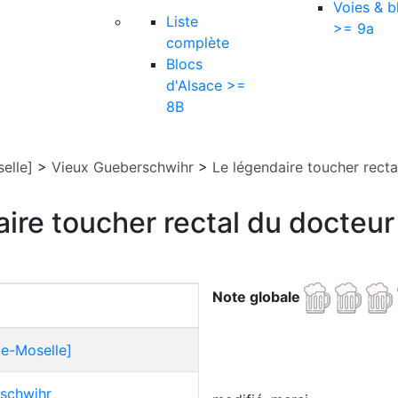
Voies & b
Liste
>= 9a
complète
Blocs
d'Alsace >=
8B
elle]
>
Vieux Gueberschwihr
>
Le légendaire toucher recta
ire toucher rectal du docteur 
Note globale
ce-Moselle]
schwihr