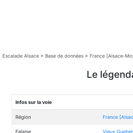
Escalade Alsace
>
Base de données
>
France [Alsace-Mos
Le légenda
Infos sur la voie
Région
France [Alsa
Falaise
Vieux Gueber