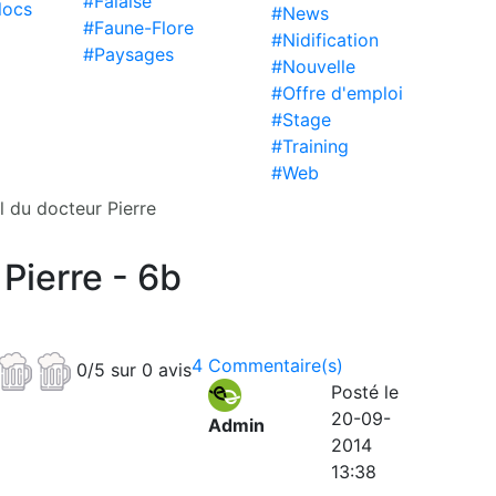
#Falaise
locs
#News
#Faune-Flore
#Nidification
#Paysages
#Nouvelle
#Offre d'emploi
#Stage
#Training
#Web
l du docteur Pierre
Pierre - 6b
4 Commentaire(s)
0/5 sur 0 avis
Posté le
20-09-
Admin
2014
13:38