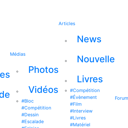
Rechercher
Articles
News
Médias
Nouvelle
Photos
ses
Livres
Vidéos
#Compétition
 de
#Évènement
Foru
#Bloc
#Film
#Compétition
#Interview
#Dessin
#Livres
#Escalade
#Matériel