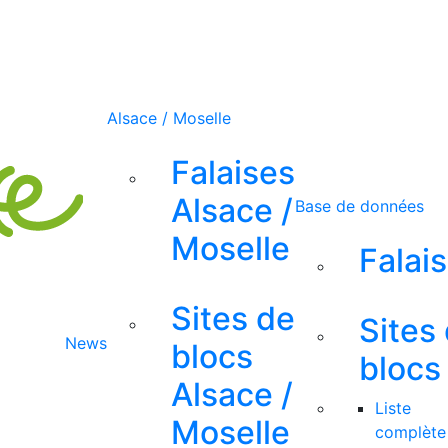
Alsace / Moselle
Falaises
Alsace /
Base de données
Moselle
Falai
Sites de
Sites
News
blocs
blocs
Alsace /
Liste
Moselle
complète