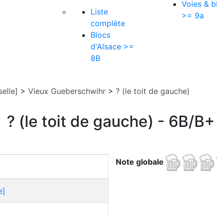
Voies & b
Liste
>= 9a
complète
Blocs
d'Alsace >=
8B
elle]
>
Vieux Gueberschwihr
>
? (le toit de gauche)
? (le toit de gauche) - 6B/B+
Note globale
e]