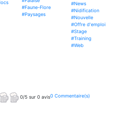
#Falaise
locs
#News
#Faune-Flore
#Nidification
#Paysages
#Nouvelle
#Offre d'emploi
#Stage
#Training
#Web
0 Commentaire(s)
0/5 sur 0 avis