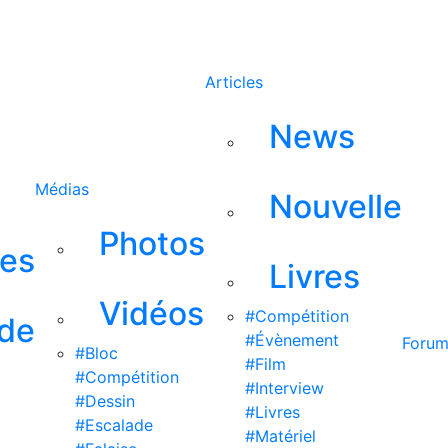
Rechercher
Articles
News
Médias
Nouvelle
Photos
ses
Livres
Vidéos
#Compétition
 de
#Évènement
Foru
#Bloc
#Film
#Compétition
#Interview
#Dessin
#Livres
#Escalade
#Matériel