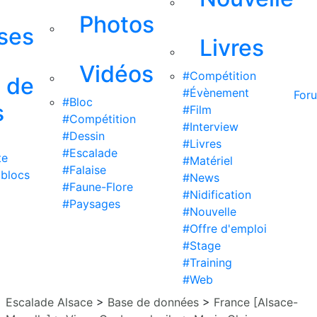
Photos
ises
Livres
Vidéos
#Compétition
s de
#Évènement
For
#Bloc
s
#Film
#Compétition
#Interview
#Dessin
#Livres
#Escalade
te
#Matériel
#Falaise
 blocs
#News
#Faune-Flore
#Nidification
#Paysages
#Nouvelle
#Offre d'emploi
#Stage
#Training
#Web
Escalade Alsace
>
Base de données
>
France [Alsace-