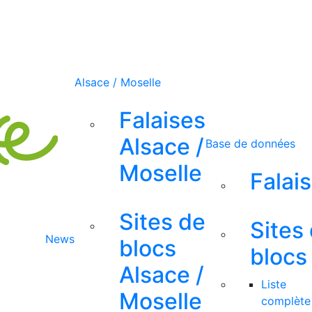
Alsace / Moselle
Falaises
Alsace /
Base de données
Moselle
Falai
Sites de
Sites
News
blocs
blocs
Alsace /
Liste
Moselle
complète