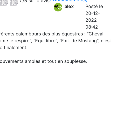
0/5 sur 0 avis
alex
Posté le
20-12-
2022
08:42
fférents calembours des plus équestres : "Cheval
e je respire", "Equi libre", "Fort de Mustang", c'est
e finalement..
mouvements amples et tout en souplesse.