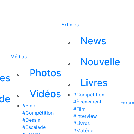
Rechercher
Articles
News
Médias
Nouvelle
Photos
ses
Livres
Vidéos
#Compétition
 de
#Évènement
Foru
#Bloc
#Film
#Compétition
#Interview
#Dessin
#Livres
#Escalade
#Matériel