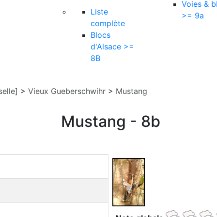
Voies & b
Liste
>= 9a
complète
Blocs
d'Alsace >=
8B
elle]
>
Vieux Gueberschwihr
>
Mustang
Mustang - 8b