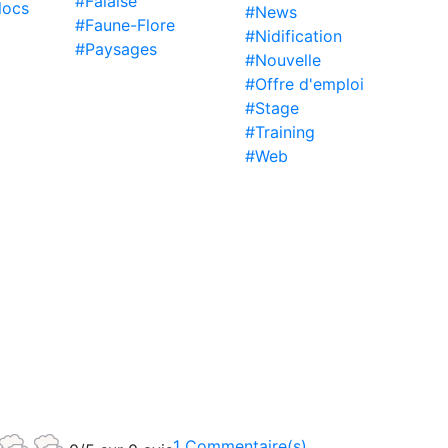
#Falaise
locs
#News
#Faune-Flore
#Nidification
#Paysages
#Nouvelle
#Offre d'emploi
#Stage
#Training
#Web
1 Commentaire(s)