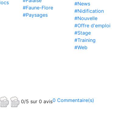
#Falaise
locs
#News
#Faune-Flore
#Nidification
#Paysages
#Nouvelle
#Offre d'emploi
#Stage
#Training
#Web
0 Commentaire(s)
0/5 sur 0 avis