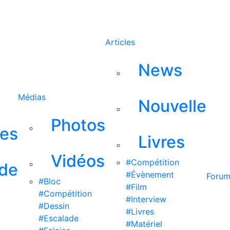
Rechercher
Articles
News
Médias
Nouvelle
Photos
ses
Livres
Vidéos
#Compétition
 de
#Évènement
Foru
#Bloc
#Film
#Compétition
#Interview
#Dessin
#Livres
#Escalade
#Matériel