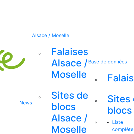
Alsace / Moselle
Falaises
Alsace /
Base de données
Moselle
Falai
Sites de
Sites
News
blocs
blocs
Alsace /
Liste
Moselle
complète