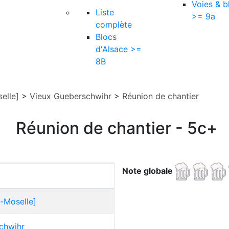
Voies & b
Liste
>= 9a
complète
Blocs
d'Alsace >=
8B
elle]
>
Vieux Gueberschwihr
>
Réunion de chantier
Réunion de chantier - 5c+
Note globale
-Moselle]
chwihr