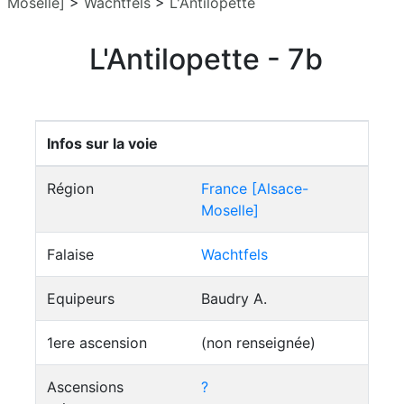
Moselle]
>
Wachtfels
>
L'Antilopette
L'Antilopette - 7b
Infos sur la voie
Région
France [Alsace-
Moselle]
Falaise
Wachtfels
Equipeurs
Baudry A.
1ere ascension
(non renseignée)
Ascensions
?