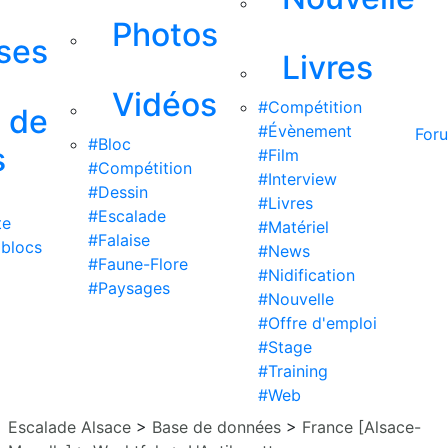
Photos
ises
Livres
Vidéos
#Compétition
s de
#Évènement
For
#Bloc
s
#Film
#Compétition
#Interview
#Dessin
#Livres
#Escalade
te
#Matériel
#Falaise
 blocs
#News
#Faune-Flore
#Nidification
#Paysages
#Nouvelle
#Offre d'emploi
#Stage
#Training
#Web
Escalade Alsace
>
Base de données
>
France [Alsace-