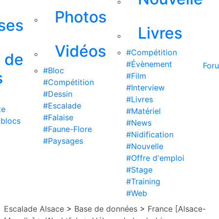
Photos
ises
Livres
Vidéos
#Compétition
s de
#Évènement
For
#Bloc
s
#Film
#Compétition
#Interview
#Dessin
#Livres
#Escalade
te
#Matériel
#Falaise
 blocs
#News
#Faune-Flore
#Nidification
#Paysages
#Nouvelle
#Offre d'emploi
#Stage
#Training
#Web
Escalade Alsace
>
Base de données
>
France [Alsace-