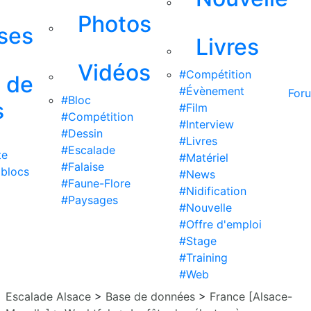
Photos
ises
Livres
Vidéos
#Compétition
s de
#Évènement
For
#Bloc
s
#Film
#Compétition
#Interview
#Dessin
#Livres
#Escalade
te
#Matériel
#Falaise
 blocs
#News
#Faune-Flore
#Nidification
#Paysages
#Nouvelle
#Offre d'emploi
#Stage
#Training
#Web
Escalade Alsace
>
Base de données
>
France [Alsace-