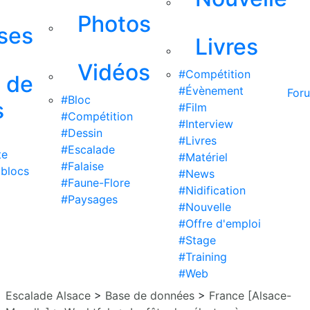
Photos
ises
Livres
Vidéos
#Compétition
s de
#Évènement
For
#Bloc
s
#Film
#Compétition
#Interview
#Dessin
#Livres
#Escalade
te
#Matériel
#Falaise
 blocs
#News
#Faune-Flore
#Nidification
#Paysages
#Nouvelle
#Offre d'emploi
#Stage
#Training
#Web
Escalade Alsace
>
Base de données
>
France [Alsace-