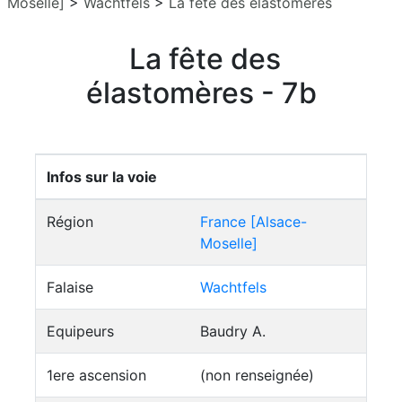
Moselle]
>
Wachtfels
>
La fête des élastomères
La fête des
élastomères - 7b
Infos sur la voie
Région
France [Alsace-
Moselle]
Falaise
Wachtfels
Equipeurs
Baudry A.
1ere ascension
(non renseignée)