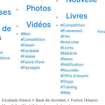
Photos
ises
Livres
Vidéos
#Compétition
s de
#Évènement
For
#Bloc
s
#Film
#Compétition
#Interview
#Dessin
#Livres
#Escalade
te
#Matériel
#Falaise
 blocs
#News
#Faune-Flore
#Nidification
#Paysages
#Nouvelle
#Offre d'emploi
#Stage
#Training
#Web
Escalade Alsace
>
Base de données
>
France [Alsace-