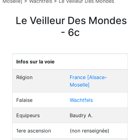
Moselle]
>
Wachtfels
>
Le Veilleur Des Mondes
Le Veilleur Des Mondes
- 6c
Infos sur la voie
Région
France [Alsace-
Moselle]
Falaise
Wachtfels
Equipeurs
Baudry A.
1ere ascension
(non renseignée)