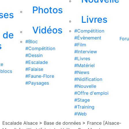
Photos
ises
Livres
Vidéos
#Compétition
s de
#Évènement
For
#Bloc
s
#Film
#Compétition
#Interview
#Dessin
#Livres
#Escalade
te
#Matériel
#Falaise
 blocs
#News
#Faune-Flore
#Nidification
#Paysages
#Nouvelle
#Offre d'emploi
#Stage
#Training
#Web
Escalade Alsace
>
Base de données
>
France [Alsace-