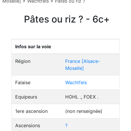
Moselle]
>
Wachtfels
>
Pâtes ou riz ?
Pâtes ou riz ? - 6c+
Infos sur la voie
Région
France [Alsace-
Moselle]
Falaise
Wachtfels
Equipeurs
HOHL ., FOEX .
1ere ascension
(non renseignée)
Ascensions
?