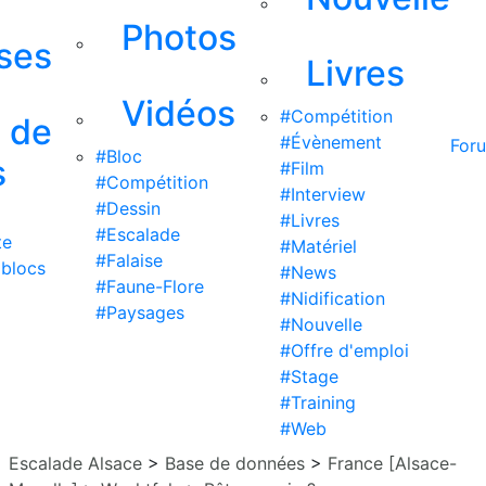
Photos
ises
Livres
Vidéos
#Compétition
s de
#Évènement
For
#Bloc
s
#Film
#Compétition
#Interview
#Dessin
#Livres
#Escalade
te
#Matériel
#Falaise
 blocs
#News
#Faune-Flore
#Nidification
#Paysages
#Nouvelle
#Offre d'emploi
#Stage
#Training
#Web
Escalade Alsace
>
Base de données
>
France [Alsace-