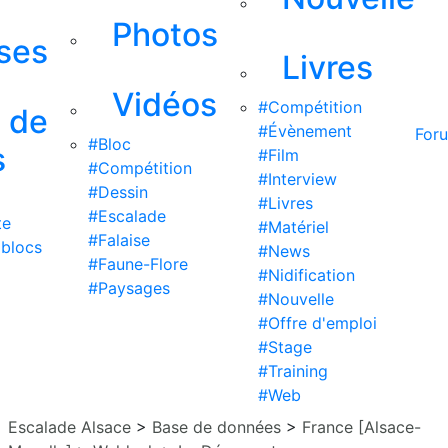
Photos
ises
Livres
Vidéos
#Compétition
s de
#Évènement
For
#Bloc
s
#Film
#Compétition
#Interview
#Dessin
#Livres
#Escalade
te
#Matériel
#Falaise
 blocs
#News
#Faune-Flore
#Nidification
#Paysages
#Nouvelle
#Offre d'emploi
#Stage
#Training
#Web
Escalade Alsace
>
Base de données
>
France [Alsace-