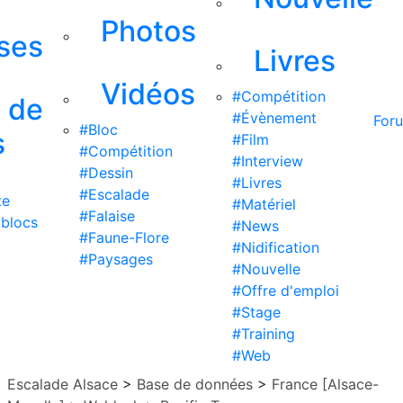
Photos
ises
Livres
Vidéos
#Compétition
s de
#Évènement
For
#Bloc
s
#Film
#Compétition
#Interview
#Dessin
#Livres
#Escalade
te
#Matériel
#Falaise
 blocs
#News
#Faune-Flore
#Nidification
#Paysages
#Nouvelle
#Offre d'emploi
#Stage
#Training
#Web
Escalade Alsace
>
Base de données
>
France [Alsace-