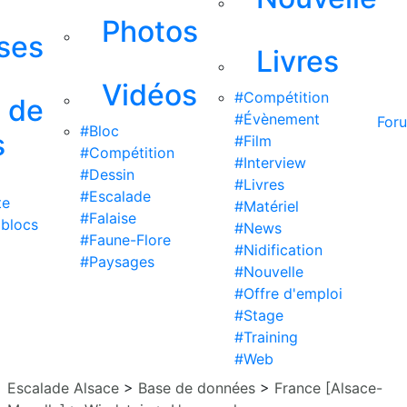
Photos
ises
Livres
Vidéos
#Compétition
s de
#Évènement
For
#Bloc
s
#Film
#Compétition
#Interview
#Dessin
#Livres
#Escalade
te
#Matériel
#Falaise
 blocs
#News
#Faune-Flore
#Nidification
#Paysages
#Nouvelle
#Offre d'emploi
#Stage
#Training
#Web
Escalade Alsace
>
Base de données
>
France [Alsace-