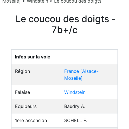
Moselle]
>
Windstein
>
Le coucou des doigts
Le coucou des doigts -
7b+/c
Infos sur la voie
Région
France [Alsace-
Moselle]
Falaise
Windstein
Equipeurs
Baudry A.
1ere ascension
SCHELL F.