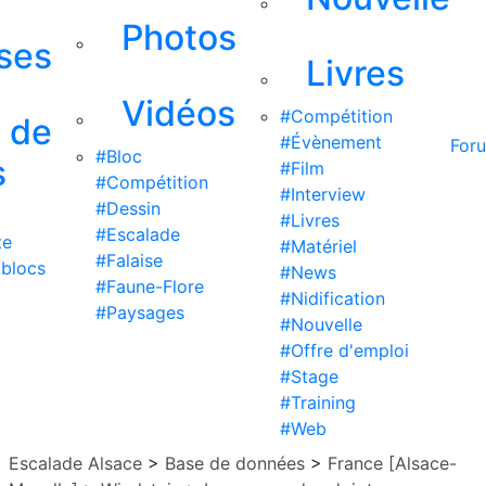
Photos
ises
Livres
Vidéos
#Compétition
s de
#Évènement
For
#Bloc
s
#Film
#Compétition
#Interview
#Dessin
#Livres
#Escalade
te
#Matériel
#Falaise
 blocs
#News
#Faune-Flore
#Nidification
#Paysages
#Nouvelle
#Offre d'emploi
#Stage
#Training
#Web
Escalade Alsace
>
Base de données
>
France [Alsace-