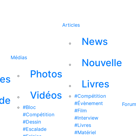
Rechercher
Articles
News
Médias
Nouvelle
Photos
ses
Livres
Vidéos
#Compétition
 de
#Évènement
Foru
#Bloc
#Film
#Compétition
#Interview
#Dessin
#Livres
#Escalade
#Matériel