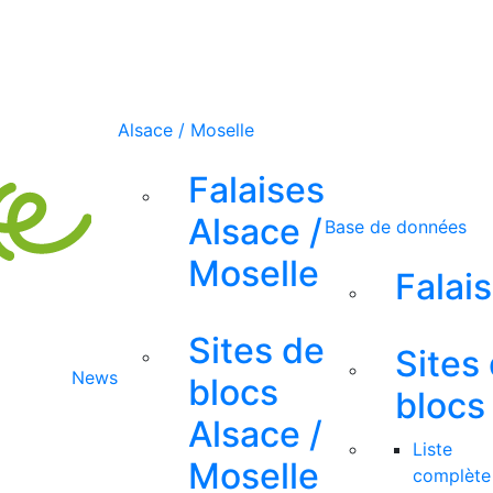
Alsace / Moselle
Falaises
Alsace /
Base de données
Moselle
Falai
Sites de
Sites
News
blocs
blocs
Alsace /
Liste
Moselle
complète