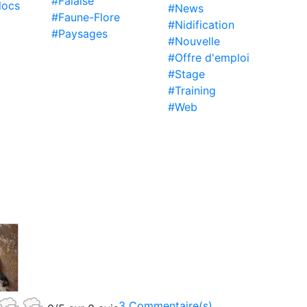
#Falaise
locs
#News
#Faune-Flore
#Nidification
#Paysages
#Nouvelle
#Offre d'emploi
#Stage
#Training
#Web
3 Commentaire(s)