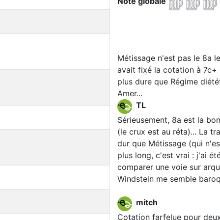
Note globale
Métissage n'est pas le 8a l
avait fixé la cotation à 7c+
plus dure que Régime diétét
Amer...
TL
Sérieusement, 8a est la bonne
(le crux est au réta)... La t
dur que Métissage (qui n'es
plus long, c'est vrai : j'ai
comparer une voie sur arqu
Windstein me semble baroqu
mitch
Cotation farfelue pour deux