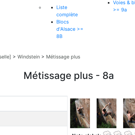
Voies & b
Liste
>= 9a
complète
Blocs
d'Alsace >=
8B
elle]
>
Windstein
>
Métissage plus
Métissage plus - 8a