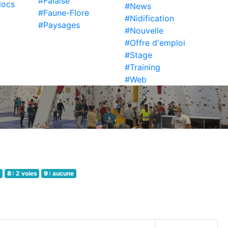
#Falaise
locs
#News
#Faune-Flore
#Nidification
#Paysages
#Nouvelle
#Offre d'emploi
#Stage
#Training
#Web
e
8 :
2 voies
9 :
aucune