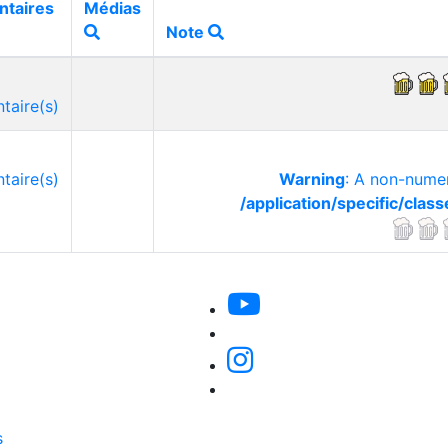
taires
Médias
Note
aire(s)
aire(s)
Warning
: A non-numer
/application/specific/cla
s