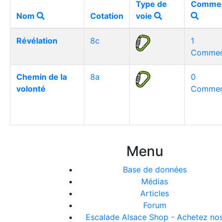
Type de
Commen
Nom
Cotation
voie
Révélation
8c
1
Comment
Chemin de la
8a
0
volonté
Comment
Menu
Base de données
Médias
Articles
Forum
Escalade Alsace Shop - Achetez no