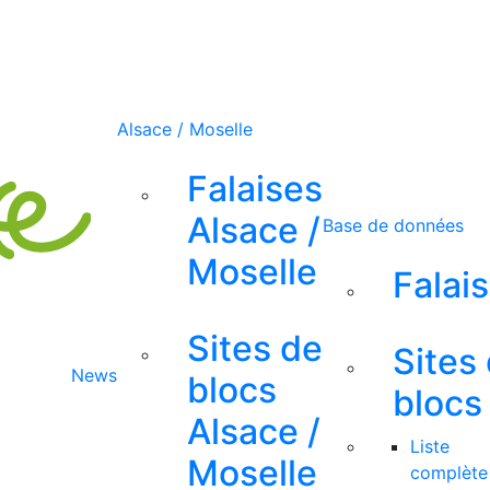
Alsace / Moselle
Falaises
Alsace /
Base de données
Moselle
Falai
Sites de
Sites
News
blocs
blocs
Alsace /
Liste
Moselle
complète