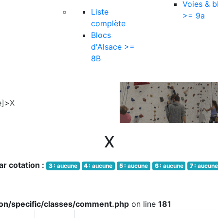
Voies & b
Liste
>= 9a
complète
Blocs
d'Alsace >=
8B
e]
>
X
X
r cotation :
3 :
aucune
4 :
aucune
5 :
aucune
6 :
aucune
7 :
aucun
tion/specific/classes/comment.php
on line
181