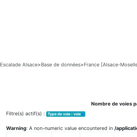
Escalade Alsace
>
Base de données
>
France [Alsace-Mosell
Nombre de voies pa
Filtre(s) actif(s) :
Type de voie : voie
x
Warning
: A non-numeric value encountered in
/applica