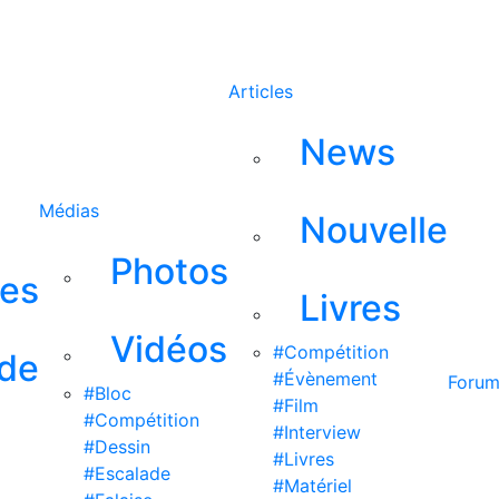
Rechercher
Articles
News
Médias
Nouvelle
Photos
ses
Livres
Vidéos
#Compétition
 de
#Évènement
Foru
#Bloc
#Film
#Compétition
#Interview
#Dessin
#Livres
#Escalade
#Matériel