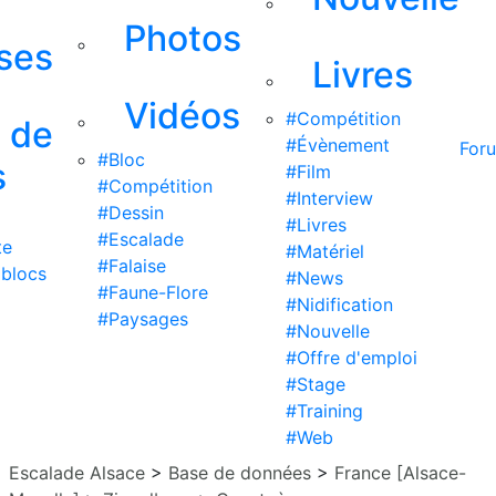
Photos
ises
Livres
Vidéos
#Compétition
s de
#Évènement
For
#Bloc
s
#Film
#Compétition
#Interview
#Dessin
#Livres
#Escalade
te
#Matériel
#Falaise
 blocs
#News
#Faune-Flore
#Nidification
#Paysages
#Nouvelle
#Offre d'emploi
#Stage
#Training
#Web
Escalade Alsace
>
Base de données
>
France [Alsace-