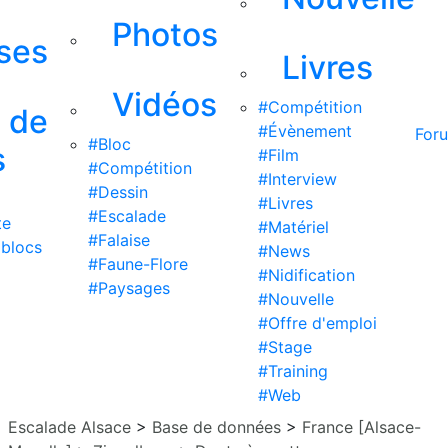
Photos
ises
Livres
Vidéos
#Compétition
s de
#Évènement
For
#Bloc
s
#Film
#Compétition
#Interview
#Dessin
#Livres
#Escalade
te
#Matériel
#Falaise
 blocs
#News
#Faune-Flore
#Nidification
#Paysages
#Nouvelle
#Offre d'emploi
#Stage
#Training
#Web
Escalade Alsace
>
Base de données
>
France [Alsace-