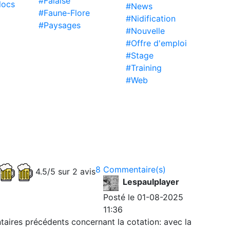
#Falaise
locs
#News
#Faune-Flore
#Nidification
#Paysages
#Nouvelle
#Offre d'emploi
#Stage
#Training
#Web
8 Commentaire(s)
4.5/5 sur 2 avis
Lespaulplayer
Posté le 01-08-2025
11:36
aires précédents concernant la cotation: avec la