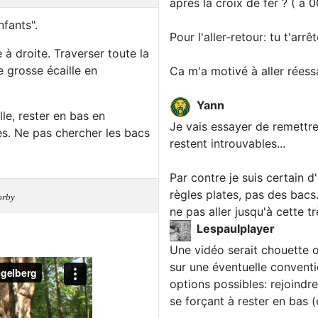
après la croix de fer ? ( à 
nfants".
Pour l'aller-retour: tu t'arrê
 à droite. Traverser toute la
e grosse écaille en
Ca m'a motivé à aller réess
Yann
lle, rester en bas en
Je vais essayer de remettre 
es. Ne pas chercher les bacs
restent introuvables...
Par contre je suis certain d
règles plates, pas des bacs.
orby
ne pas aller jusqu'à cette tr
Lespaulplayer
Une vidéo serait chouette o
sur une éventuelle conventio
options possibles: rejoindre
se forçant à rester en bas (