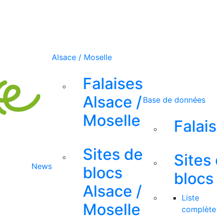
Alsace / Moselle
Falaises
Alsace /
Base de données
Moselle
Falai
Sites de
Sites
News
blocs
blocs
Alsace /
Liste
Moselle
complète