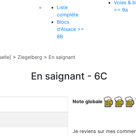
Voies & b
Liste
>= 9a
complète
Blocs
d'Alsace >=
8B
elle]
>
Ziegelberg
>
En saignant
En saignant - 6C
Note globale
Je reviens sur mes comment