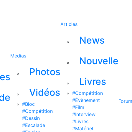
Rechercher
Articles
News
Médias
Nouvelle
Photos
ses
Livres
Vidéos
#Compétition
 de
#Évènement
Foru
#Bloc
#Film
#Compétition
#Interview
#Dessin
#Livres
#Escalade
#Matériel