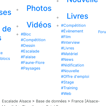
Photos
ises
Livres
Vidéos
#Compétition
s de
#Évènement
For
#Bloc
s
#Film
#Compétition
#Interview
#Dessin
#Livres
#Escalade
te
#Matériel
#Falaise
 blocs
#News
#Faune-Flore
#Nidification
#Paysages
#Nouvelle
#Offre d'emploi
#Stage
#Training
#Web
Escalade Alsace
>
Base de données
>
France [Alsace-