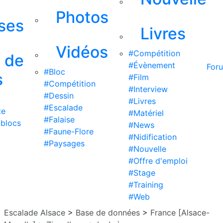
Photos
ises
Livres
Vidéos
#Compétition
s de
#Évènement
For
#Bloc
s
#Film
#Compétition
#Interview
#Dessin
#Livres
#Escalade
te
#Matériel
#Falaise
 blocs
#News
#Faune-Flore
#Nidification
#Paysages
#Nouvelle
#Offre d'emploi
#Stage
#Training
#Web
Escalade Alsace
>
Base de données
>
France [Alsace-