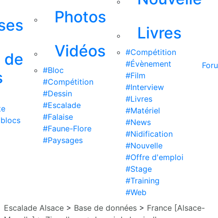
Photos
ises
Livres
Vidéos
#Compétition
s de
#Évènement
For
#Bloc
s
#Film
#Compétition
#Interview
#Dessin
#Livres
#Escalade
te
#Matériel
#Falaise
 blocs
#News
#Faune-Flore
#Nidification
#Paysages
#Nouvelle
#Offre d'emploi
#Stage
#Training
#Web
Escalade Alsace
>
Base de données
>
France [Alsace-