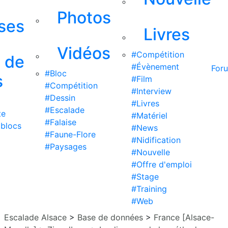
Photos
ises
Livres
Vidéos
#Compétition
s de
#Évènement
For
#Bloc
s
#Film
#Compétition
#Interview
#Dessin
#Livres
#Escalade
te
#Matériel
#Falaise
 blocs
#News
#Faune-Flore
#Nidification
#Paysages
#Nouvelle
#Offre d'emploi
#Stage
#Training
#Web
Escalade Alsace
>
Base de données
>
France [Alsace-