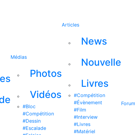
Rechercher
Articles
News
Médias
Nouvelle
Photos
ses
Livres
Vidéos
#Compétition
 de
#Évènement
Foru
#Bloc
#Film
#Compétition
#Interview
#Dessin
#Livres
#Escalade
#Matériel