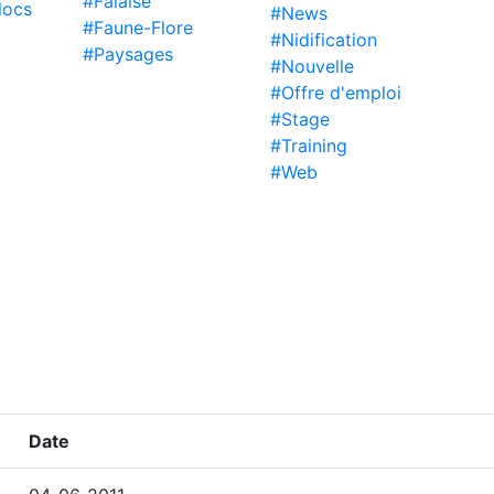
#Falaise
locs
#News
#Faune-Flore
#Nidification
#Paysages
#Nouvelle
#Offre d'emploi
#Stage
#Training
#Web
Date