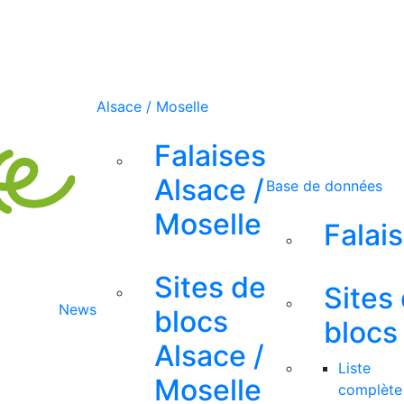
Alsace / Moselle
Falaises
Alsace /
Base de données
Moselle
Falai
Sites de
Sites
News
blocs
blocs
Alsace /
Liste
Moselle
complète