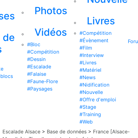
Photos
ises
Livres
Vidéos
#Compétition
s de
#Évènement
For
#Bloc
s
#Film
#Compétition
#Interview
#Dessin
#Livres
#Escalade
te
#Matériel
#Falaise
 blocs
#News
#Faune-Flore
#Nidification
#Paysages
#Nouvelle
#Offre d'emploi
#Stage
#Training
#Web
Escalade Alsace
>
Base de données
>
France [Alsace-