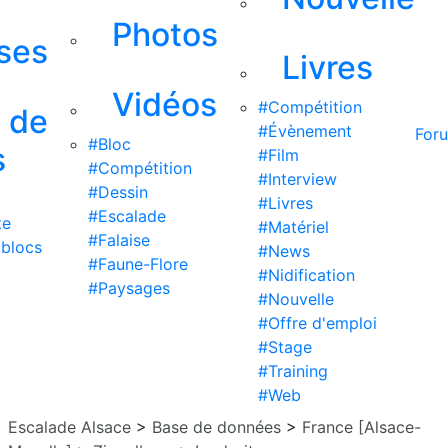
Photos
ises
Livres
Vidéos
#Compétition
s de
#Évènement
For
#Bloc
s
#Film
#Compétition
#Interview
#Dessin
#Livres
#Escalade
te
#Matériel
#Falaise
 blocs
#News
#Faune-Flore
#Nidification
#Paysages
#Nouvelle
#Offre d'emploi
#Stage
#Training
#Web
Escalade Alsace
>
Base de données
>
France [Alsace-