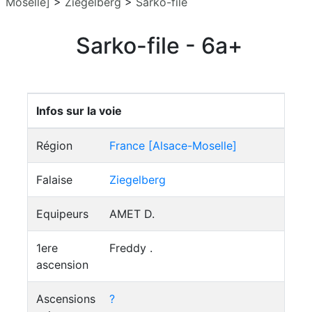
Moselle]
>
Ziegelberg
>
Sarko-file
Sarko-file - 6a+
Infos sur la voie
Région
France [Alsace-Moselle]
Falaise
Ziegelberg
Equipeurs
AMET D.
1ere
Freddy .
ascension
Ascensions
?