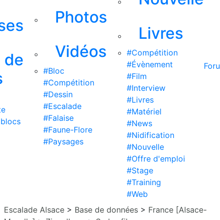
Photos
ises
Livres
Vidéos
#Compétition
s de
#Évènement
For
#Bloc
s
#Film
#Compétition
#Interview
#Dessin
#Livres
#Escalade
te
#Matériel
#Falaise
 blocs
#News
#Faune-Flore
#Nidification
#Paysages
#Nouvelle
#Offre d'emploi
#Stage
#Training
#Web
Escalade Alsace
>
Base de données
>
France [Alsace-