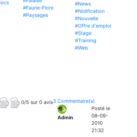
#Falaise
locs
#News
#Faune-Flore
#Nidification
#Paysages
#Nouvelle
#Offre d'emploi
#Stage
#Training
#Web
3 Commentaire(s)
0/5 sur 0 avis
Posté le
08-09-
Admin
2010
21:32