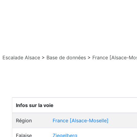
Escalade Alsace
>
Base de données
>
France [Alsace-Mos
Infos sur la voie
Région
France [Alsace-Moselle]
Falaise
Ziegelberg