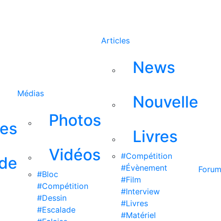
Rechercher
Articles
News
Médias
Nouvelle
Photos
ses
Livres
Vidéos
#Compétition
 de
#Évènement
Foru
#Bloc
#Film
#Compétition
#Interview
#Dessin
#Livres
#Escalade
#Matériel