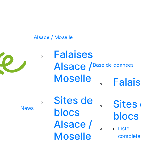
Alsace / Moselle
Falaises
Alsace /
Base de données
Moselle
Falai
Sites de
Sites
News
blocs
blocs
Alsace /
Liste
Moselle
complète