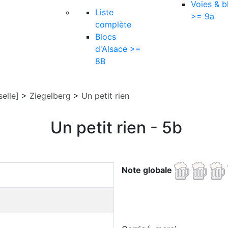
Voies & b
Liste
>= 9a
complète
Blocs
d'Alsace >=
8B
elle]
>
Ziegelberg
>
Un petit rien
Un petit rien - 5b
Note globale