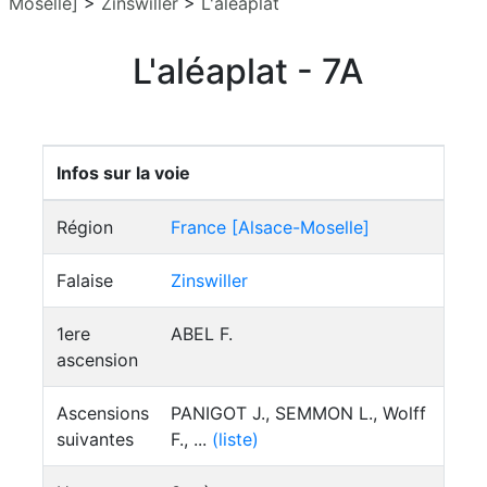
Moselle]
>
Zinswiller
>
L'aléaplat
L'aléaplat - 7A
Infos sur la voie
Région
France [Alsace-Moselle]
Falaise
Zinswiller
1ere
ABEL F.
ascension
Ascensions
PANIGOT J., SEMMON L., Wolff
suivantes
F., ...
(liste)