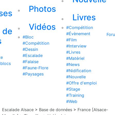
Photos
ises
Livres
Vidéos
#Compétition
s de
#Évènement
For
#Bloc
s
#Film
#Compétition
#Interview
#Dessin
#Livres
#Escalade
te
#Matériel
#Falaise
 blocs
#News
#Faune-Flore
#Nidification
#Paysages
#Nouvelle
#Offre d'emploi
#Stage
#Training
#Web
Escalade Alsace
>
Base de données
>
France [Alsace-