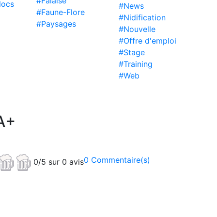
#Falaise
locs
#News
#Faune-Flore
#Nidification
#Paysages
#Nouvelle
#Offre d'emploi
#Stage
#Training
#Web
A+
0 Commentaire(s)
0/5 sur 0 avis