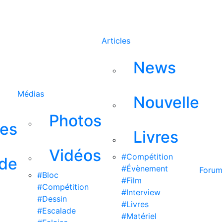
Rechercher
Articles
News
Médias
Nouvelle
Photos
ses
Livres
Vidéos
#Compétition
 de
#Évènement
Foru
#Bloc
#Film
#Compétition
#Interview
#Dessin
#Livres
#Escalade
#Matériel