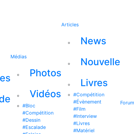
Rechercher
Articles
News
Médias
Nouvelle
Photos
ses
Livres
Vidéos
#Compétition
 de
#Évènement
Foru
#Bloc
#Film
#Compétition
#Interview
#Dessin
#Livres
#Escalade
#Matériel