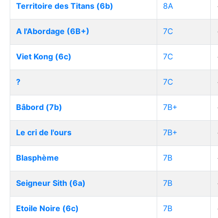
Territoire des Titans (6b)
8A
A l'Abordage (6B+)
7C
Viet Kong (6c)
7C
?
7C
Bâbord (7b)
7B+
Le cri de l'ours
7B+
Blasphème
7B
Seigneur Sith (6a)
7B
Etoile Noire (6c)
7B