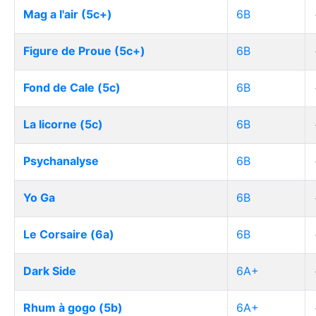
Mag a l'air (5c+)
6B
Figure de Proue (5c+)
6B
Fond de Cale (5c)
6B
La licorne (5c)
6B
Psychanalyse
6B
Yo Ga
6B
Le Corsaire (6a)
6B
Dark Side
6A+
Rhum à gogo (5b)
6A+