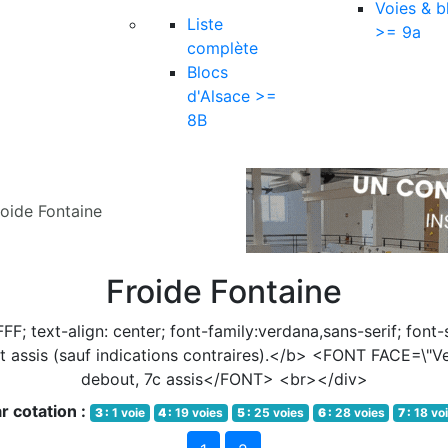
Voies & b
Liste
>= 9a
complète
Blocs
d'Alsace >=
8B
roide Fontaine
Froide Fontaine
; text-align: center; font-family:verdana,sans-serif; fon
t assis (sauf indications contraires).</b> <FONT FACE=\"
debout, 7c assis</FONT> <br></div>
r cotation :
3 :
1 voie
4 :
19 voies
5 :
25 voies
6 :
28 voies
7 :
18 vo