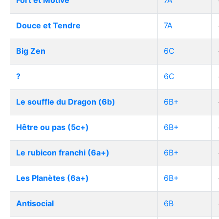
Fort et Motivé
7A
Douce et Tendre
7A
Big Zen
6C
?
6C
Le souffle du Dragon (6b)
6B+
Hêtre ou pas (5c+)
6B+
Le rubicon franchi (6a+)
6B+
Les Planètes (6a+)
6B+
Antisocial
6B