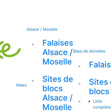
Alsace / Moselle
Falaises
Alsace /
Base de données
Moselle
Falai
Sites de
Sites
News
blocs
blocs
Alsace /
Liste
Moselle
complète