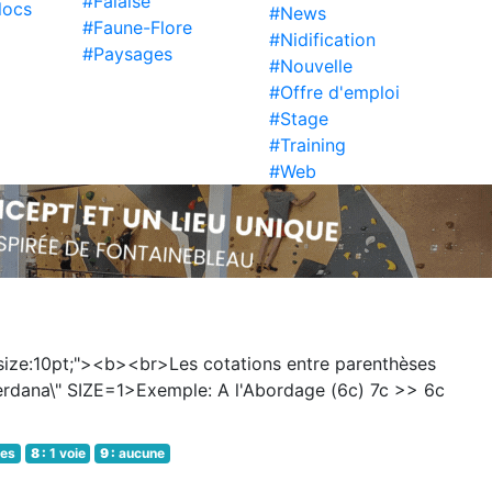
#Falaise
locs
#News
#Faune-Flore
#Nidification
#Paysages
#Nouvelle
#Offre d'emploi
#Stage
#Training
#Web
t-size:10pt;"><b><br>Les cotations entre parenthèses
Verdana\" SIZE=1>Exemple: A l'Abordage (6c) 7c >> 6c
ies
8 :
1 voie
9 :
aucune