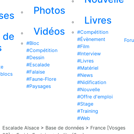
Photos
ises
Livres
Vidéos
#Compétition
s de
#Évènement
For
#Bloc
s
#Film
#Compétition
#Interview
#Dessin
#Livres
#Escalade
te
#Matériel
#Falaise
 blocs
#News
#Faune-Flore
#Nidification
#Paysages
#Nouvelle
#Offre d'emploi
#Stage
#Training
#Web
Escalade Alsace
>
Base de données
>
France [Vosges