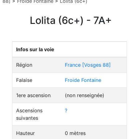
88]
>
Froide Fontaine
>
Lolita (6c+)
Lolita (6c+) - 7A+
Infos sur la voie
Région
France [Vosges 88]
Falaise
Froide Fontaine
1ere ascension
(non renseignée)
Ascensions
?
suivantes
Hauteur
0 mètres