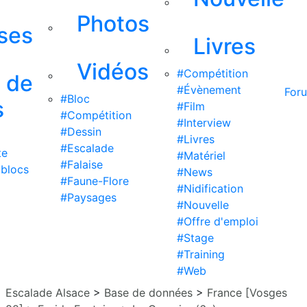
Photos
ises
Livres
Vidéos
#Compétition
s de
#Évènement
For
#Bloc
s
#Film
#Compétition
#Interview
#Dessin
#Livres
#Escalade
te
#Matériel
#Falaise
 blocs
#News
#Faune-Flore
#Nidification
#Paysages
#Nouvelle
#Offre d'emploi
#Stage
#Training
#Web
Escalade Alsace
>
Base de données
>
France [Vosges