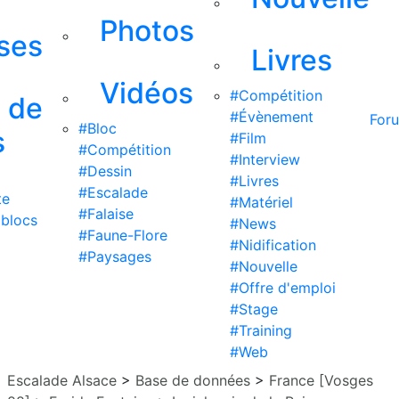
Photos
ises
Livres
Vidéos
#Compétition
s de
#Évènement
For
#Bloc
s
#Film
#Compétition
#Interview
#Dessin
#Livres
#Escalade
te
#Matériel
#Falaise
 blocs
#News
#Faune-Flore
#Nidification
#Paysages
#Nouvelle
#Offre d'emploi
#Stage
#Training
#Web
Escalade Alsace
>
Base de données
>
France [Vosges