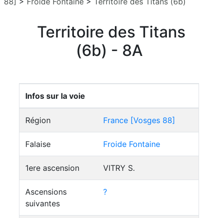
88]
>
Froide Fontaine
>
Territoire des Titans (6b)
Territoire des Titans
(6b) - 8A
Infos sur la voie
Région
France [Vosges 88]
Falaise
Froide Fontaine
1ere ascension
VITRY S.
Ascensions
?
suivantes