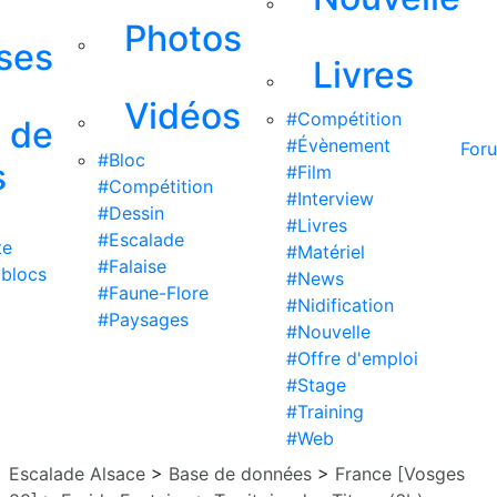
Photos
ises
Livres
Vidéos
#Compétition
s de
#Évènement
For
#Bloc
s
#Film
#Compétition
#Interview
#Dessin
#Livres
#Escalade
te
#Matériel
#Falaise
 blocs
#News
#Faune-Flore
#Nidification
#Paysages
#Nouvelle
#Offre d'emploi
#Stage
#Training
#Web
Escalade Alsace
>
Base de données
>
France [Vosges