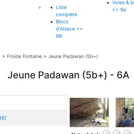
Voies & b
Liste
>= 9a
complète
Blocs
d'Alsace >=
8B
]
>
Froide Fontaine
>
Jeune Padawan (5b+)
Jeune Padawan (5b+) - 6A
88]