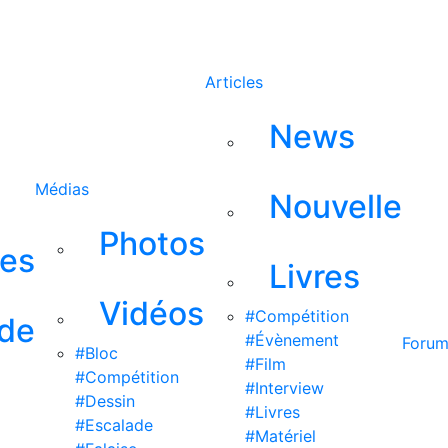
Rechercher
Articles
News
Médias
Nouvelle
Photos
ses
Livres
Vidéos
#Compétition
 de
#Évènement
Foru
#Bloc
#Film
#Compétition
#Interview
#Dessin
#Livres
#Escalade
#Matériel