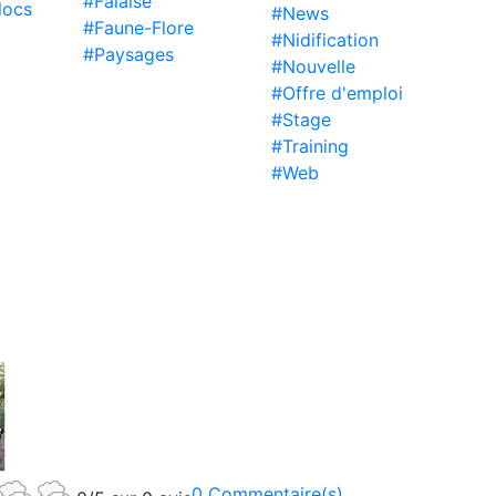
#Falaise
locs
#News
#Faune-Flore
#Nidification
#Paysages
#Nouvelle
#Offre d'emploi
#Stage
#Training
#Web
0 Commentaire(s)