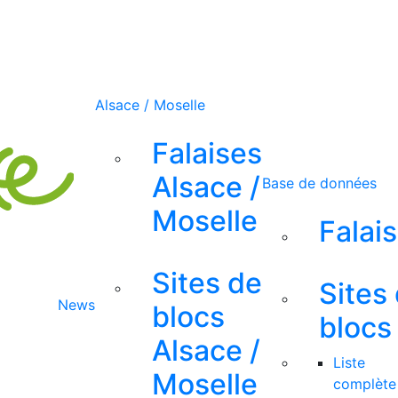
Alsace / Moselle
Falaises
Alsace /
Base de données
Moselle
Falai
Sites de
Sites
News
blocs
blocs
Alsace /
Liste
Moselle
complète