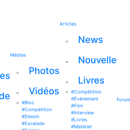
Rechercher
Articles
News
Médias
Nouvelle
Photos
ses
Livres
Vidéos
#Compétition
 de
#Évènement
Foru
#Bloc
#Film
#Compétition
#Interview
#Dessin
#Livres
#Escalade
#Matériel