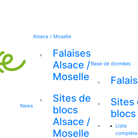
Alsace / Moselle
Falaises
Alsace /
Base de données
Moselle
Falai
Sites de
Sites
News
blocs
blocs
Alsace /
Liste
Moselle
complète