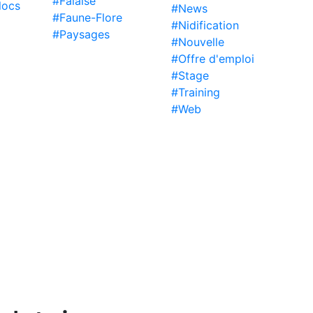
#Falaise
locs
#News
#Faune-Flore
#Nidification
#Paysages
#Nouvelle
#Offre d'emploi
#Stage
#Training
#Web