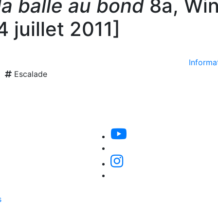
la balle au bond
8a, Win
4 juillet 2011]
Informat
Escalade
s