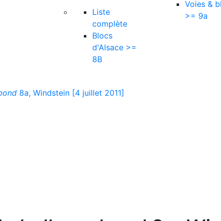
Voies & b
Liste
>= 9a
complète
Blocs
d'Alsace >=
8B
 bond
8a, Windstein [4 juillet 2011]