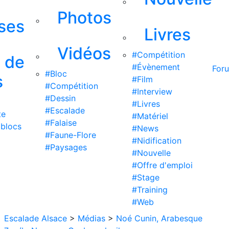
Photos
ises
Livres
Vidéos
#Compétition
s de
#Évènement
For
#Bloc
s
#Film
#Compétition
#Interview
#Dessin
#Livres
#Escalade
te
#Matériel
#Falaise
 blocs
#News
#Faune-Flore
#Nidification
#Paysages
#Nouvelle
#Offre d'emploi
#Stage
#Training
#Web
Escalade Alsace
>
Médias
>
Noé Cunin, Arabesque