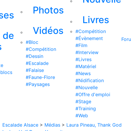
Photos
ises
Livres
Vidéos
#Compétition
s de
#Évènement
For
#Bloc
s
#Film
#Compétition
#Interview
#Dessin
#Livres
#Escalade
te
#Matériel
#Falaise
 blocs
#News
#Faune-Flore
#Nidification
#Paysages
#Nouvelle
#Offre d'emploi
#Stage
#Training
#Web
Escalade Alsace
>
Médias
>
Laura Pineau, Thank God